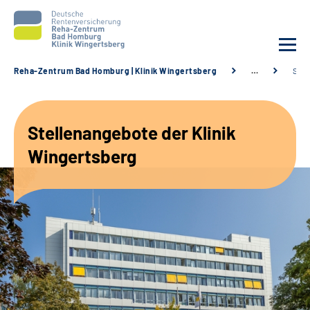
Reha-Zentrum Bad Homburg | Klinik Wingertsberg
…
Stel
Unsere Klinik
Stellenangebote der Klinik
Unsere Angebote
Wingertsberg
Service
Karriere
Sozialdienste & Zuweisende
Suche