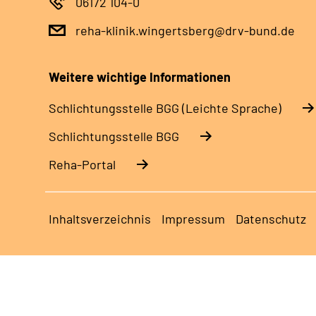
06172 104-0
reha-klinik.wingertsberg@drv-bund.de
Weitere wichtige Informationen
Schlich­tungs­stel­le BGG (Leichte Sprache)
Schlich­tungs­stel­le BGG
Reha-Portal
Inhaltsverzeichnis
Impressum
Datenschutz