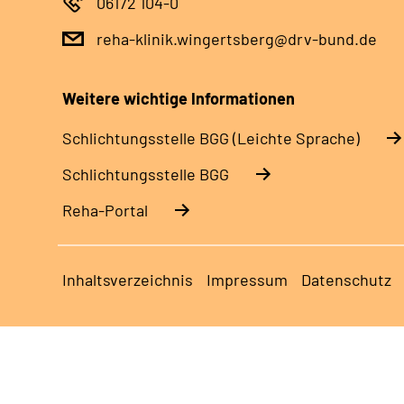
06172 104-0
reha-klinik.wingertsberg@drv-bund.de
Weitere wichtige Informationen
Schlich­tungs­stel­le BGG (Leichte Sprache)
Schlich­tungs­stel­le BGG
Reha-Portal
Inhaltsverzeichnis
Impressum
Datenschutz