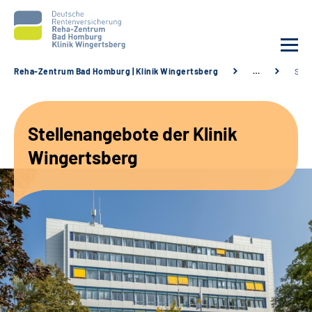
Reha-Zentrum Bad Homburg | Klinik Wingertsberg
…
Stel
Unsere Klinik
Stellenangebote der Klinik
Unsere Angebote
Wingertsberg
Service
Karriere
Sozialdienste & Zuweisende
Suche