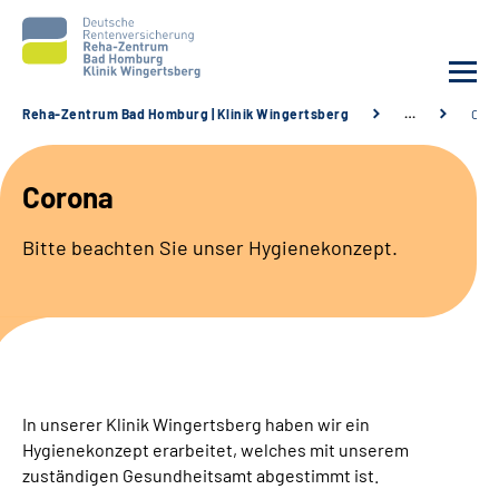
Reha-Zentrum Bad Homburg | Klinik Wingertsberg
…
Cor
Unsere Klinik
Corona
Unsere Angebote
Bitte beachten Sie unser Hygienekonzept.
Service
Karriere
Sozialdienste & Zuweisende
In unserer Klinik Wingertsberg haben wir ein
Hygienekonzept erarbeitet, welches mit unserem
Suche
zuständigen Gesundheitsamt abgestimmt ist.