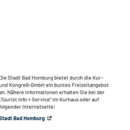
Ergometer
Die Stadt Bad Homburg bietet durch die Kur-
und Kongreß-GmbH ein buntes Freizeitangebot
an. Nähere Informationen erhalten Sie bei der
„Tourist Info + Service“ im Kurhaus oder auf
folgender Internetseite:
Stadt Bad Homburg