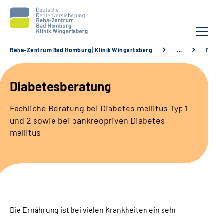
Reha-Zentrum Bad Homburg | Klinik Wingertsberg
…
Diab
Unsere Klinik
Diabetesberatung
Unsere Angebote
Fachliche Beratung bei Diabetes mellitus Typ 1
und 2 sowie bei pankreopriven Diabetes
Service
mellitus
Karriere
Sozialdienste & Zuweisende
Suche
Die Ernährung ist bei vielen Krankheiten ein sehr