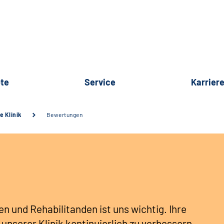
te
Service
Karrier
e Klinik
Bewertunge
n
n und Rehabilitanden ist uns wichtig. Ihre
unserer Klinik kontinuierlich zu verbessern.